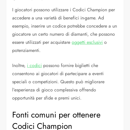
I giocatori possono utilizzare i Codici Champion per
accedere a una varietà di benefici in-game. Ad
esempio, inserire un codice potrebbe concedere a un
giocatore un certo numero di diamanti, che possono
essere utilizzati per acquistare
oggetti esclusivi
o
potenziamenti.
Inoltre,
i codici
possono fornire biglietti che
consentono ai giocatori di partecipare a eventi
speciali o competizioni. Questo può migliorare
l’esperienza di gioco complessiva offrendo
opportunità per sfide e premi unici.
Fonti comuni per ottenere
Codici Champion