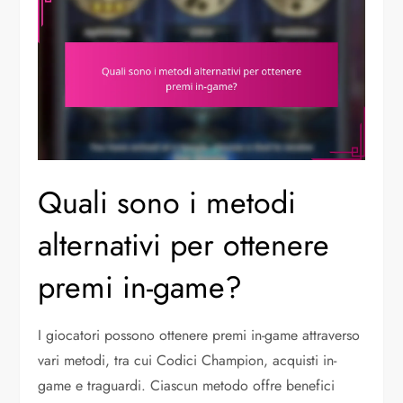
Quali sono i metodi
alternativi per ottenere
premi in-game?
I giocatori possono ottenere premi in-game attraverso
vari metodi, tra cui Codici Champion, acquisti in-
game e traguardi. Ciascun metodo offre benefici