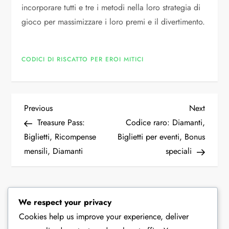
incorporare tutti e tre i metodi nella loro strategia di
gioco per massimizzare i loro premi e il divertimento.
CODICI DI RISCATTO PER EROI MITICI
P
Previous
Next
Previous
Next
Post
Post
Treasure Pass:
Codice raro: Diamanti,
o
Biglietti, Ricompense
Biglietti per eventi, Bonus
mensili, Diamanti
speciali
s
t
Leave a Reply
We respect your privacy
n
Cookies help us improve your experience, deliver
Your email address will not be published.
Required fields