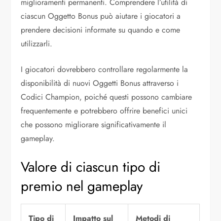
miglioramenti permanenti. Comprendere l’utilità di
ciascun Oggetto Bonus può aiutare i giocatori a
prendere decisioni informate su quando e come
utilizzarli.
I giocatori dovrebbero controllare regolarmente la
disponibilità di nuovi Oggetti Bonus attraverso i
Codici Champion, poiché questi possono cambiare
frequentemente e potrebbero offrire benefici unici
che possono migliorare significativamente il
gameplay.
Valore di ciascun tipo di
premio nel gameplay
Tipo di
Impatto sul
Metodi di