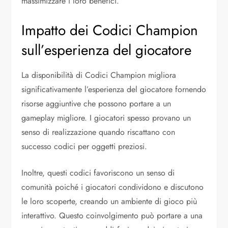
massimizzare i loro benefici.
Impatto dei Codici Champion
sull’esperienza del giocatore
La disponibilità di Codici Champion migliora
significativamente l’esperienza del giocatore fornendo
risorse aggiuntive che possono portare a un
gameplay migliore. I giocatori spesso provano un
senso di realizzazione quando riscattano con
successo codici per oggetti preziosi.
Inoltre, questi codici favoriscono un senso di
comunità poiché i giocatori condividono e discutono
le loro scoperte, creando un ambiente di gioco più
interattivo. Questo coinvolgimento può portare a una