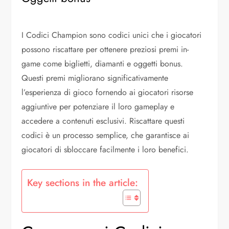
I Codici Champion sono codici unici che i giocatori
possono riscattare per ottenere preziosi premi in-
game come biglietti, diamanti e oggetti bonus.
Questi premi migliorano significativamente
l’esperienza di gioco fornendo ai giocatori risorse
aggiuntive per potenziare il loro gameplay e
accedere a contenuti esclusivi. Riscattare questi
codici è un processo semplice, che garantisce ai
giocatori di sbloccare facilmente i loro benefici.
Key sections in the article: