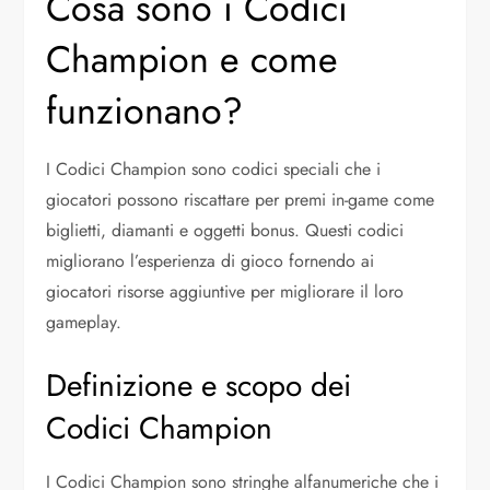
Cosa sono i Codici
Champion e come
funzionano?
I Codici Champion sono codici speciali che i
giocatori possono riscattare per premi in-game come
biglietti, diamanti e oggetti bonus. Questi codici
migliorano l’esperienza di gioco fornendo ai
giocatori risorse aggiuntive per migliorare il loro
gameplay.
Definizione e scopo dei
Codici Champion
I Codici Champion sono stringhe alfanumeriche che i