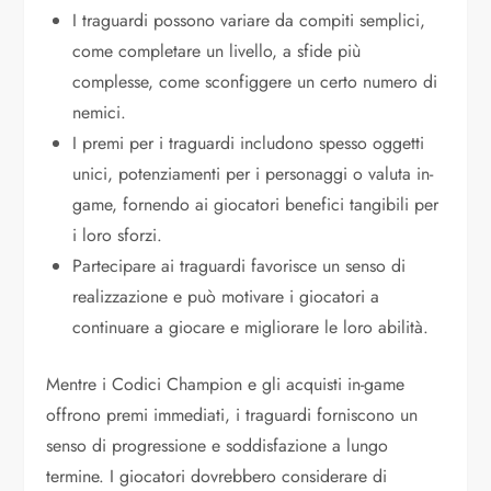
I traguardi possono variare da compiti semplici,
come completare un livello, a sfide più
complesse, come sconfiggere un certo numero di
nemici.
I premi per i traguardi includono spesso oggetti
unici, potenziamenti per i personaggi o valuta in-
game, fornendo ai giocatori benefici tangibili per
i loro sforzi.
Partecipare ai traguardi favorisce un senso di
realizzazione e può motivare i giocatori a
continuare a giocare e migliorare le loro abilità.
Mentre i Codici Champion e gli acquisti in-game
offrono premi immediati, i traguardi forniscono un
senso di progressione e soddisfazione a lungo
termine. I giocatori dovrebbero considerare di