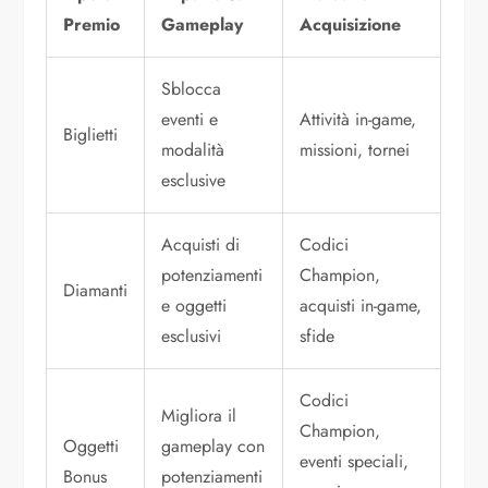
Premio
Gameplay
Acquisizione
Sblocca
eventi e
Attività in-game,
Biglietti
modalità
missioni, tornei
esclusive
Acquisti di
Codici
potenziamenti
Champion,
Diamanti
e oggetti
acquisti in-game,
esclusivi
sfide
Codici
Migliora il
Champion,
Oggetti
gameplay con
eventi speciali,
Bonus
potenziamenti