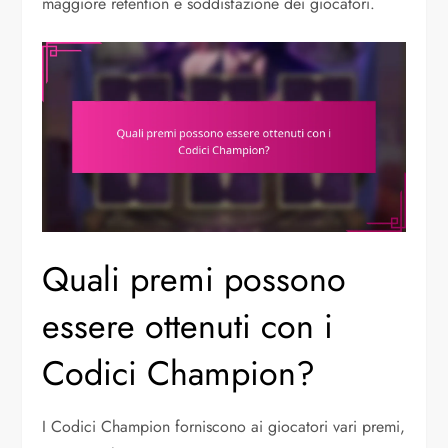
maggiore retention e soddisfazione dei giocatori.
Quali premi possono
essere ottenuti con i
Codici Champion?
I Codici Champion forniscono ai giocatori vari premi,