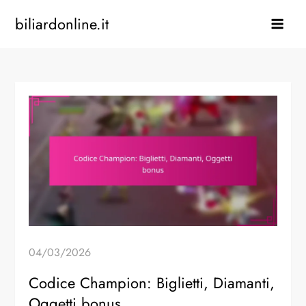
Skip
biliardonline.it
to
content
04/03/2026
Codice Champion: Biglietti, Diamanti,
Oggetti bonus