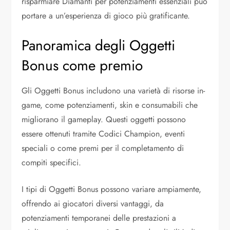
risparmiare Diamanti per potenziamenti essenziali può
portare a un’esperienza di gioco più gratificante.
Panoramica degli Oggetti
Bonus come premio
Gli Oggetti Bonus includono una varietà di risorse in-
game, come potenziamenti, skin e consumabili che
migliorano il gameplay. Questi oggetti possono
essere ottenuti tramite Codici Champion, eventi
speciali o come premi per il completamento di
compiti specifici.
I tipi di Oggetti Bonus possono variare ampiamente,
offrendo ai giocatori diversi vantaggi, da
potenziamenti temporanei delle prestazioni a