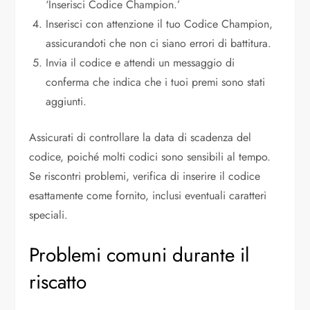
‘Inserisci Codice Champion.’
Inserisci con attenzione il tuo Codice Champion,
assicurandoti che non ci siano errori di battitura.
Invia il codice e attendi un messaggio di
conferma che indica che i tuoi premi sono stati
aggiunti.
Assicurati di controllare la data di scadenza del
codice, poiché molti codici sono sensibili al tempo.
Se riscontri problemi, verifica di inserire il codice
esattamente come fornito, inclusi eventuali caratteri
speciali.
Problemi comuni durante il
riscatto