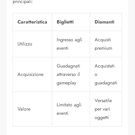
principali:
Caratteristica
Biglietti
Diamanti
Ingresso agli
Acquisti
Utilizzo
eventi
premium
Guadagnati
Acquistati
Acquisizione
attraverso il
o
gameplay
guadagnati
Versatile
Limitato agli
Valore
per vari
eventi
oggetti