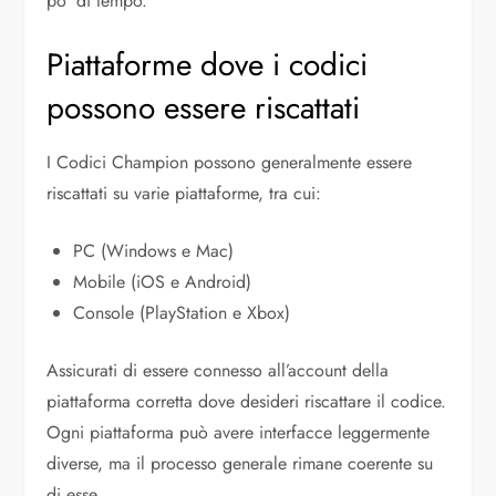
po’ di tempo.
Piattaforme dove i codici
possono essere riscattati
I Codici Champion possono generalmente essere
riscattati su varie piattaforme, tra cui:
PC (Windows e Mac)
Mobile (iOS e Android)
Console (PlayStation e Xbox)
Assicurati di essere connesso all’account della
piattaforma corretta dove desideri riscattare il codice.
Ogni piattaforma può avere interfacce leggermente
diverse, ma il processo generale rimane coerente su
di esse.