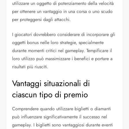
utilizzare un oggetto di potenziamento della velocità
per ottenere un vantaggio in una corsa o uno scudo
per proteggersi dagli attacchi.
I giocatori dovrebbero considerare di incorporare gli
oggetti bonus nelle loro strategie, specialmente
durante momenti critici nel gameplay. Tempificare il
loro utilizzo può massimizzare i benefici e portare a
risultati più riusciti.
Vantaggi situazionali di
ciascun tipo di premio
Comprendere quando utilizzare biglietti o diamanti
può influenzare significativamente il successo nel
gameplay. I biglietti sono vantaggiosi durante eventi