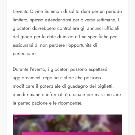
L’evento Divine Summon di solito dura per un periodo
limitato, spesso estendendosi per diverse settimane. I
giocatori dovrebbero controllare gli annunci ufficiali
del gioco per le date di inizio e fine specifiche per
assicurarsi di non perdere l’opportunità di
partecipare.
Durante l’evento, i giocatori possono aspettarsi
aggiornamenti regolari e sfide che possono
modificare il potenziale di guadagno dei biglietti,
quindi rimanere informati è cruciale per massimizzare
la partecipazione e le ricompense.