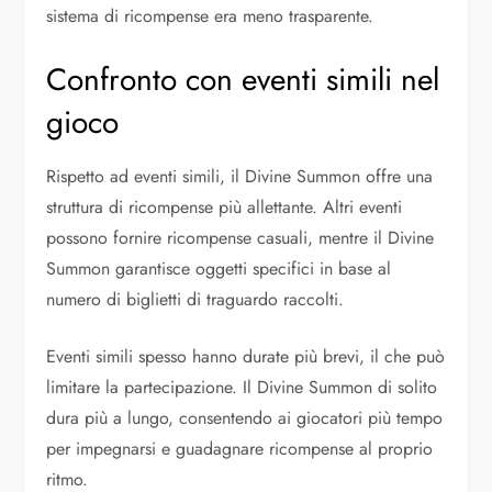
sistema di ricompense era meno trasparente.
Confronto con eventi simili nel
gioco
Rispetto ad eventi simili, il Divine Summon offre una
struttura di ricompense più allettante. Altri eventi
possono fornire ricompense casuali, mentre il Divine
Summon garantisce oggetti specifici in base al
numero di biglietti di traguardo raccolti.
Eventi simili spesso hanno durate più brevi, il che può
limitare la partecipazione. Il Divine Summon di solito
dura più a lungo, consentendo ai giocatori più tempo
per impegnarsi e guadagnare ricompense al proprio
ritmo.