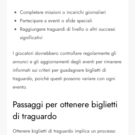
Completare missioni o incarichi giornalieri
Partecipare a eventi o sfide speciali
Raggiungere traguardi di livello o altri successi
significativi
I giocatori dovrebbero controllare regolarmente gli
annunci e gli aggiornamenti degli eventi per rimanere
informati sui criteri per guadagnare biglietti di
traguardo, poiché questi possono variare con ogni
evento.
Passaggi per ottenere biglietti
di traguardo
Ottenere biglietti di traguardo implica un processo