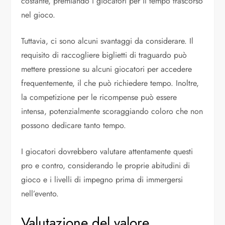
costante, premiando i giocatori per il tempo trascorso
nel gioco.
Tuttavia, ci sono alcuni svantaggi da considerare. Il
requisito di raccogliere biglietti di traguardo può
mettere pressione su alcuni giocatori per accedere
frequentemente, il che può richiedere tempo. Inoltre,
la competizione per le ricompense può essere
intensa, potenzialmente scoraggiando coloro che non
possono dedicare tanto tempo.
I giocatori dovrebbero valutare attentamente questi
pro e contro, considerando le proprie abitudini di
gioco e i livelli di impegno prima di immergersi
nell’evento.
Valutazione del valore