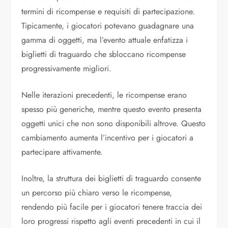
termini di ricompense e requisiti di partecipazione.
Tipicamente, i giocatori potevano guadagnare una
gamma di oggetti, ma l’evento attuale enfatizza i
biglietti di traguardo che sbloccano ricompense
progressivamente migliori.
Nelle iterazioni precedenti, le ricompense erano
spesso più generiche, mentre questo evento presenta
oggetti unici che non sono disponibili altrove. Questo
cambiamento aumenta l’incentivo per i giocatori a
partecipare attivamente.
Inoltre, la struttura dei biglietti di traguardo consente
un percorso più chiaro verso le ricompense,
rendendo più facile per i giocatori tenere traccia dei
loro progressi rispetto agli eventi precedenti in cui il