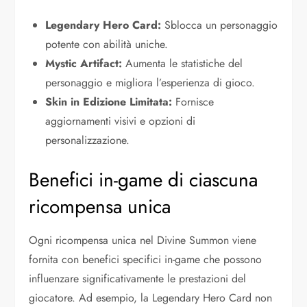
Legendary Hero Card:
Sblocca un personaggio
potente con abilità uniche.
Mystic Artifact:
Aumenta le statistiche del
personaggio e migliora l’esperienza di gioco.
Skin in Edizione Limitata:
Fornisce
aggiornamenti visivi e opzioni di
personalizzazione.
Benefici in-game di ciascuna
ricompensa unica
Ogni ricompensa unica nel Divine Summon viene
fornita con benefici specifici in-game che possono
influenzare significativamente le prestazioni del
giocatore. Ad esempio, la Legendary Hero Card non