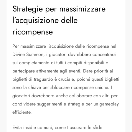
Strategie per massimizzare
l’acquisizione delle
ricompense
Per massimizzare l’acquisizione delle ricompense nel
Divine Summon, i giocatori dovrebbero concentrarsi
sul completamento di tutti i compiti disponibili e
partecipare attivamente agli eventi. Dare priorità ai
biglietti di traguardo è cruciale, poiché questi biglietti
sono la chiave per sbloccare ricompense uniche. I
giocatori dovrebbero anche collaborare con altri per
condividere suggerimenti e strategie per un gameplay
efficiente.
Evita insidie comuni, come trascurare le sfide