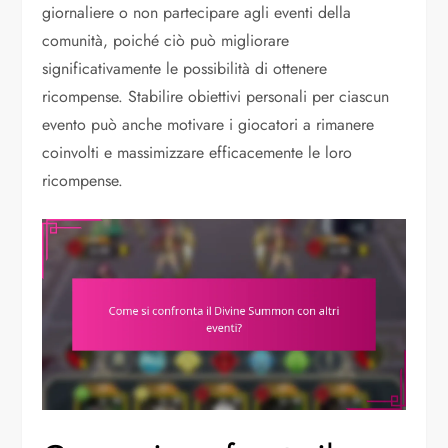
giornaliere o non partecipare agli eventi della
comunità, poiché ciò può migliorare
significativamente le possibilità di ottenere
ricompense. Stabilire obiettivi personali per ciascun
evento può anche motivare i giocatori a rimanere
coinvolti e massimizzare efficacemente le loro
ricompense.