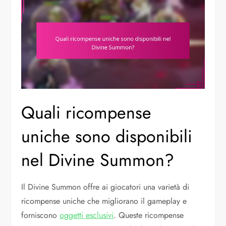
Quali ricompense
uniche sono disponibili
nel Divine Summon?
Il Divine Summon offre ai giocatori una varietà di
ricompense uniche che migliorano il gameplay e
forniscono
oggetti esclusivi
. Queste ricompense