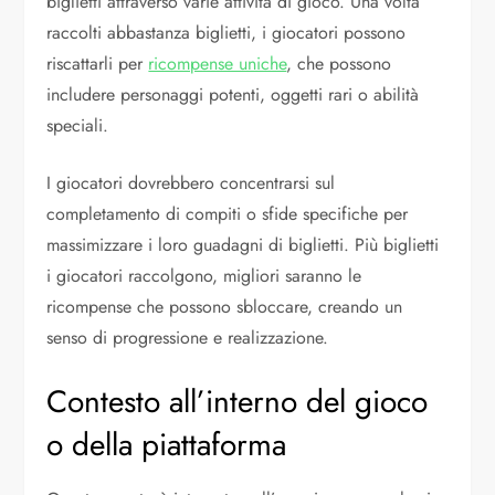
biglietti attraverso varie attività di gioco. Una volta
raccolti abbastanza biglietti, i giocatori possono
riscattarli per
ricompense uniche
, che possono
includere personaggi potenti, oggetti rari o abilità
speciali.
I giocatori dovrebbero concentrarsi sul
completamento di compiti o sfide specifiche per
massimizzare i loro guadagni di biglietti. Più biglietti
i giocatori raccolgono, migliori saranno le
ricompense che possono sbloccare, creando un
senso di progressione e realizzazione.
Contesto all’interno del gioco
o della piattaforma