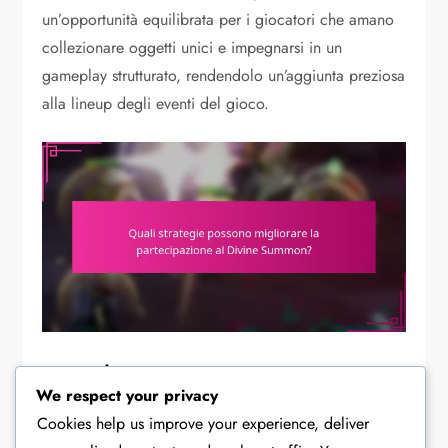
un’opportunità equilibrata per i giocatori che amano
collezionare oggetti unici e impegnarsi in un
gameplay strutturato, rendendolo un’aggiunta preziosa
alla lineup degli eventi del gioco.
Quali strategie possono
We respect your privacy
migliorare la
Cookies help us improve your experience, deliver