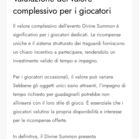
complessivo per i giocatori
Il valore complessivo dell’evento Divine Summon è
significativo per i giocatori dedicati. Le ricompense
uniche e il sistema strutturato dei traguardi forniscono
un chiaro incentivo a partecipare, rendendolo un
investimento valido di tempo e impegno.
Per i giocatori occasionali, il valore può variare.
Sebbene gli oggetti unici siano attraenti, l’impegno di
tempo richiesto per guadagnarli potrebbe non
allinearsi con il loro stile di gioco. È essenziale che i
giocatori valutino la propria disponibilità e interesse
per le ricompense offerte.
In definitiva, il Divine Summon presenta