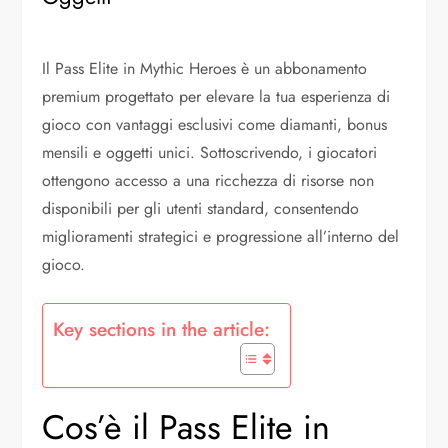
Il Pass Elite in Mythic Heroes è un abbonamento
premium progettato per elevare la tua esperienza di
gioco con vantaggi esclusivi come diamanti, bonus
mensili e oggetti unici. Sottoscrivendo, i giocatori
ottengono accesso a una ricchezza di risorse non
disponibili per gli utenti standard, consentendo
miglioramenti strategici e progressione all’interno del
gioco.
Key sections in the article:
Cos’è il Pass Elite in