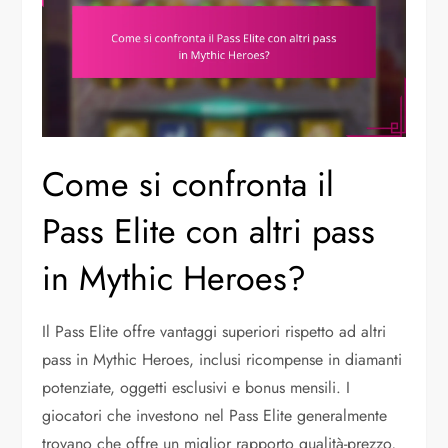
Come si confronta il
Pass Elite con altri pass
in Mythic Heroes?
Il Pass Elite offre vantaggi superiori rispetto ad altri
pass in Mythic Heroes, inclusi ricompense in diamanti
potenziate, oggetti esclusivi e bonus mensili. I
giocatori che investono nel Pass Elite generalmente
trovano che offre un miglior rapporto qualità-prezzo,