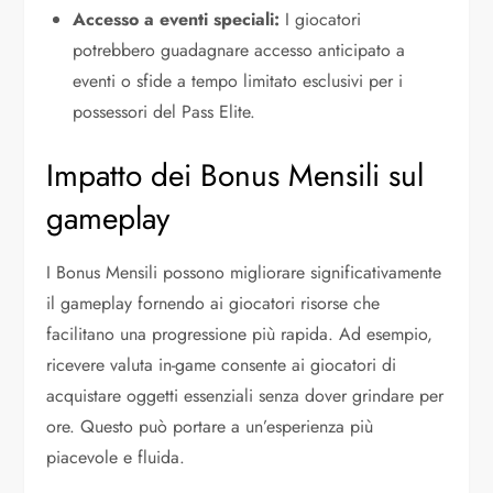
Accesso a eventi speciali:
I giocatori
potrebbero guadagnare accesso anticipato a
eventi o sfide a tempo limitato esclusivi per i
possessori del Pass Elite.
Impatto dei Bonus Mensili sul
gameplay
I Bonus Mensili possono migliorare significativamente
il gameplay fornendo ai giocatori risorse che
facilitano una progressione più rapida. Ad esempio,
ricevere valuta in-game consente ai giocatori di
acquistare oggetti essenziali senza dover grindare per
ore. Questo può portare a un’esperienza più
piacevole e fluida.