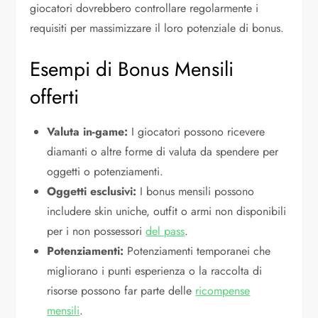
giocatori dovrebbero controllare regolarmente i
requisiti per massimizzare il loro potenziale di bonus.
Esempi di Bonus Mensili
offerti
Valuta in-game:
I giocatori possono ricevere
diamanti o altre forme di valuta da spendere per
oggetti o potenziamenti.
Oggetti esclusivi:
I bonus mensili possono
includere skin uniche, outfit o armi non disponibili
per i non possessori
del pass
.
Potenziamenti:
Potenziamenti temporanei che
migliorano i punti esperienza o la raccolta di
risorse possono far parte delle
ricompense
mensili
.