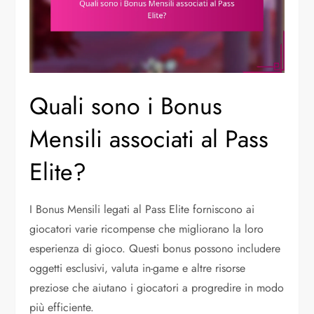
Quali sono i Bonus
Mensili associati al Pass
Elite?
I Bonus Mensili legati al Pass Elite forniscono ai
giocatori varie ricompense che migliorano la loro
esperienza di gioco. Questi bonus possono includere
oggetti esclusivi, valuta in-game e altre risorse
preziose che aiutano i giocatori a progredire in modo
più efficiente.