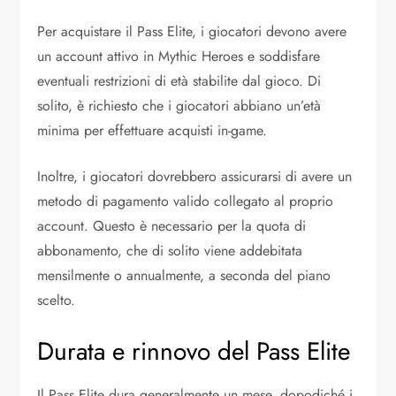
Per acquistare il Pass Elite, i giocatori devono avere
un account attivo in Mythic Heroes e soddisfare
eventuali restrizioni di età stabilite dal gioco. Di
solito, è richiesto che i giocatori abbiano un’età
minima per effettuare acquisti in-game.
Inoltre, i giocatori dovrebbero assicurarsi di avere un
metodo di pagamento valido collegato al proprio
account. Questo è necessario per la quota di
abbonamento, che di solito viene addebitata
mensilmente o annualmente, a seconda del piano
scelto.
Durata e rinnovo del Pass Elite
Il Pass Elite dura generalmente un mese, dopodiché i