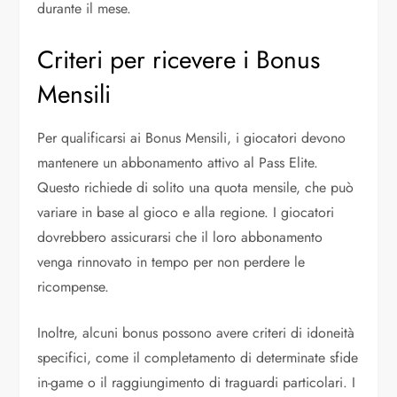
durante il mese.
Criteri per ricevere i Bonus
Mensili
Per qualificarsi ai Bonus Mensili, i giocatori devono
mantenere un abbonamento attivo al Pass Elite.
Questo richiede di solito una quota mensile, che può
variare in base al gioco e alla regione. I giocatori
dovrebbero assicurarsi che il loro abbonamento
venga rinnovato in tempo per non perdere le
ricompense.
Inoltre, alcuni bonus possono avere criteri di idoneità
specifici, come il completamento di determinate sfide
in-game o il raggiungimento di traguardi particolari. I