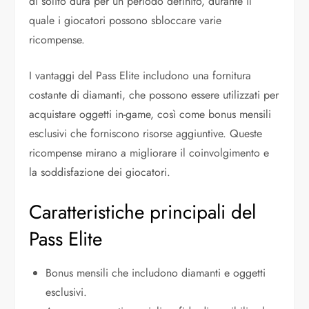
di solito dura per un periodo definito, durante il
quale i giocatori possono sbloccare varie
ricompense.
I vantaggi del Pass Elite includono una fornitura
costante di diamanti, che possono essere utilizzati per
acquistare oggetti in-game, così come bonus mensili
esclusivi che forniscono risorse aggiuntive. Queste
ricompense mirano a migliorare il coinvolgimento e
la soddisfazione dei giocatori.
Caratteristiche principali del
Pass Elite
Bonus mensili che includono diamanti e oggetti
esclusivi.